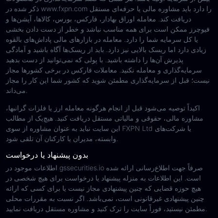
ذکر شده در www.fxpn.com را دارد باید مشاوره مالی یا حرفه‌ای مستقل
دریافت کند. معامله اوراق بهادار، فارکس، بورس، کالاها، آپشن‌ها و
فیوچرز ممکن است برای همه مناسب نباشد و خطر از دست دادن بخشی
یا کل سرمایه شما را دارد. معامله در بازارهای مالی پاداش‌های بالقوه
زیادی دارد اما ریسک بالایی نیز دارد. باید از ریسک‌ها آگاه باشید و آمادگی
پذیرش آن‌ها را داشته باشید. با پولی که نمی‌توانید از دست بدهید
سرمایه‌گذاری و معامله نکنید. معاملات فارکس در برخی کشورها مجاز
نیست؛ قبل از سرمایه‌گذاری مطمئن شوید که کشور شما این کار را مجاز
می‌داند.
اکیداً توصیه می‌شود قبل از انجام هرگونه معامله ارز یا فلزات گرانبها،
مشاوره مالی، حقوقی و مالیاتی مستقل دریافت کنید. هیچ‌یک از مطالب
این سایت نباید به عنوان مشاوره از سوی FXPN Ltd یا شرکت‌های
وابسته، مدیران یا کارکنان آن تلقی شود.
بدون پیشنهاد یا درخواست
اطلاعات موجود در gssecurities.io صرفاً جهت اطلاع‌رسانی ارائه شده
است. این اطلاعات به منزله پیشنهاد یا درخواست برای هیچ شخصی در
هیچ حوزه قضایی که چنین پیشنهادی مجاز نیست یا برای کسی که ارائه
چنین پیشنهادی غیرقانونی است، نمی‌باشد. اگر نسبت به مقررات محلی
مطمئن نیستید، فوراً سایت را ترک کنید و مشاوره مستقل دریافت نمایید.