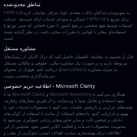
مناطق محدودشده
FXPN Ltd به شهروندان/ساکنان ایالات متحده، کوبا، عراق، میانمار، کره
شمالی و سودان خدمات ارائه نمی‌دهد. خدمات FXPN Ltd برای توزیع یا
استفاده توسط هیچ شخصی در هیچ کشور یا حوزه قضایی که چنین توزیع یا
استفاده‌ای مغایر با قوانین یا مقررات محلی باشد، در نظر گرفته نشده
است.
مشاوره مستقل
قبل از تصمیم به معامله، اطمینان حاصل کنید که درک کاملی از ریسک‌های
مربوطه دارید و در صورت نیاز مشاوره مالی، حقوقی و مالیاتی مستقل
دریافت کنید. هیچ‌یک از محتوای gssecurities.io به منزله مشاوره
سرمایه‌گذاری شخصی نیست.
اطلاعیه حریم خصوصی - Microsoft Clarity
ما با Microsoft Clarity و Microsoft Advertising همکاری می‌کنیم تا
نحوه استفاده و تعامل شما با وب‌سایت را از طریق معیارهای رفتاری،
نقشه‌های حرارتی و بازپخش جلسات ثبت کنیم تا محصولات/خدمات خود را
بهبود و بازاریابی کنیم. داده‌های استفاده از سایت با استفاده از کوکی‌های
داخلی و شخص ثالث و سایر فناوری‌های ردیابی جمع‌آوری می‌شود تا
محبوبیت محصولات/خدمات و فعالیت آنلاین تعیین شود. همچنین از این
اطلاعات برای بهینه‌سازی سایت، اهداف امنیتی/جلوگیری از تقلب و