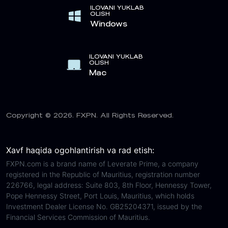
ILOVANI YUKLAB
OLISH
Windows
ILOVANI YUKLAB
OLISH
Mac
Copyright © 2026. FXPN. All Rights Reserved.
Xavf haqida ogohlantirish va rad etish:
FXPN.com is a brand name of Leverate Prime, a company
registered in the Republic of Mauritius, registration number
226766, legal address: Suite 803, 8th Floor, Hennessy Tower,
Pope Hennessy Street, Port Louis, Mauritius, which holds
Investment Dealer License No. GB25204371, issued by the
Financial Services Commission of Mauritius.