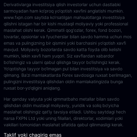
Derivativlarga investitsiya qilish investorlar uchun dastlabki
sarmoyadan ham ko‘proq yo‘qotish xavfini anglatishi mumkin.
www.fxpn.com saytida ko‘rsatilgan mahsulotlarga investitsiya
qilishni istagan har bir kishi mustaqil moliyaviy yoki professional
maslahat olishi kerak. Qimmatli qog‘ozlar, forex, fond bozori,
tovarlar, opsionlar va fyucherslar bilan savdo hamma uchun mos
emas va pulingizning bir qismini yoki barchasini yo‘qotish xavfi
mavjud. Moliyaviy bozorlarda savdo katta foyda olib kelishi
mumkin, lekin xavfi ham yuqori. Siz xavflardan xabardor
bo‘lishingiz va ularni qabul qilishga tayyor bo‘lishingiz kerak.
Yo‘qotishga tayyor bo‘lmagan pul bilan investitsiya va savdo
qilmang. Ba’zi mamlakatlarda Forex savdosiga ruxsat berilmagan,
pulingizni investitsiya qilishdan oldin mamlakatingizda bunga
ruxsat bor-yo‘qligini aniqlang.
Har qanday valyuta yoki qimmatbaho metallar bilan savdo
qilishdan oldin mustaqil moliyaviy, yuridik va soliq bo‘yicha
maslahat olishingiz qat’iy tavsiya etiladi. Ushbu saytdagi hech
narsa FXPN Ltd yoki uning filiallari, direktorlar, xodimlari yoki
vakillari tomonidan maslahat sifatida qabul qilinmasligi kerak.
Taklif yoki chaqiriq emas