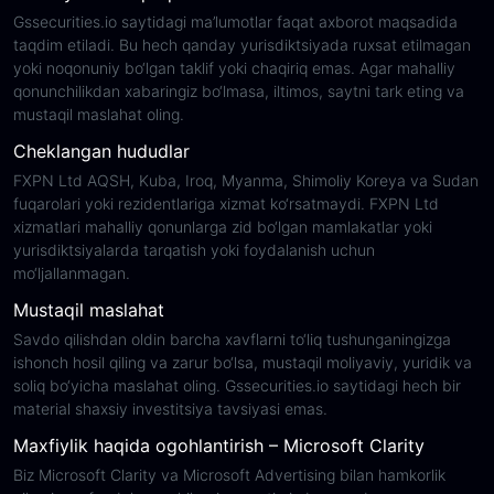
Gssecurities.io saytidagi ma’lumotlar faqat axborot maqsadida
taqdim etiladi. Bu hech qanday yurisdiktsiyada ruxsat etilmagan
yoki noqonuniy bo‘lgan taklif yoki chaqiriq emas. Agar mahalliy
qonunchilikdan xabaringiz bo‘lmasa, iltimos, saytni tark eting va
mustaqil maslahat oling.
Cheklangan hududlar
FXPN Ltd AQSH, Kuba, Iroq, Myanma, Shimoliy Koreya va Sudan
fuqarolari yoki rezidentlariga xizmat ko‘rsatmaydi. FXPN Ltd
xizmatlari mahalliy qonunlarga zid bo‘lgan mamlakatlar yoki
yurisdiktsiyalarda tarqatish yoki foydalanish uchun
mo‘ljallanmagan.
Mustaqil maslahat
Savdo qilishdan oldin barcha xavflarni to‘liq tushunganingizga
ishonch hosil qiling va zarur bo‘lsa, mustaqil moliyaviy, yuridik va
soliq bo‘yicha maslahat oling. Gssecurities.io saytidagi hech bir
material shaxsiy investitsiya tavsiyasi emas.
Maxfiylik haqida ogohlantirish – Microsoft Clarity
Biz Microsoft Clarity va Microsoft Advertising bilan hamkorlik