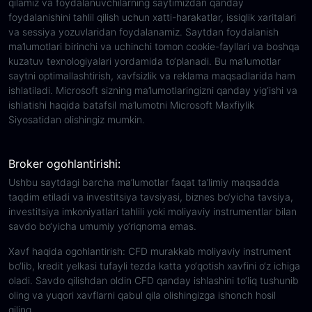
qilamiz va foydalanuvchilarning saytimizdan qanday
foydalanishini tahlil qilish uchun xatti-harakatlar, issiqlik xaritalari
va sessiya yozuvlaridan foydalanamiz. Saytdan foydalanish
ma’lumotlari birinchi va uchinchi tomon cookie-fayllari va boshqa
kuzatuv texnologiyalari yordamida to‘planadi. Bu ma’lumotlar
saytni optimallashtirish, xavfsizlik va reklama maqsadlarida ham
ishlatiladi. Microsoft sizning ma’lumotlaringizni qanday yig‘ishi va
ishlatishi haqida batafsil ma’lumotni Microsoft Maxfiylik
Siyosatidan olishingiz mumkin.
Broker ogohlantirishi:
Ushbu saytdagi barcha ma’lumotlar faqat ta’limiy maqsadda
taqdim etiladi va investitsiya tavsiyasi, biznes bo‘yicha tavsiya,
investitsiya imkoniyatlari tahlili yoki moliyaviy instrumentlar bilan
savdo bo‘yicha umumiy yo‘riqnoma emas.
Xavf haqida ogohlantirish: CFD murakkab moliyaviy instrument
bo‘lib, kredit yelkasi tufayli tezda katta yo‘qotish xavfini o‘z ichiga
oladi. Savdo qilishdan oldin CFD qanday ishlashini to‘liq tushunib
oling va yuqori xavflarni qabul qila olishingizga ishonch hosil
qiling.