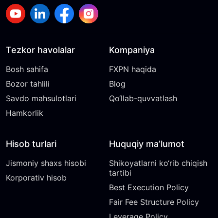
Tezkor havolalar
Kompaniya
Bosh sahifa
FXPN haqida
Bozor tahlili
Blog
Savdo mahsulotlari
Qo‘llab-quvvatlash
Hamkorlik
Hisob turlari
Huquqiy ma’lumot
Jismoniy shaxs hisobi
Shikoyatlarni ko‘rib chiqish
tartibi
Korporativ hisob
Best Execution Policy
Fair Fee Structure Policy
Leverage Policy