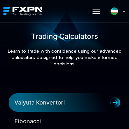
Skip
to
content
Trading Calculators
Learn to trade with confidence using our advanced
calculators designed to help you make informed
decisions.
Valyuta Konvertori
Fibonacci