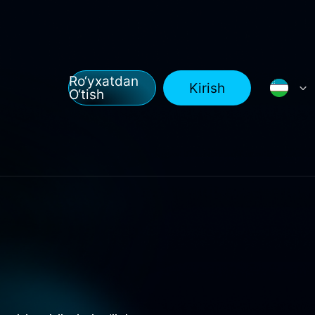
Ro‘yxatdan
Kirish
O‘tish