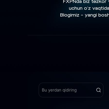
FXPNda biz tezkor v
uchun o‘z vaqtida 
Blogimiz — yangi boshl