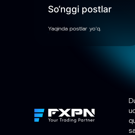
So‘nggi postlar
Yaqinda postlar yo‘q.
D
u
q
sa