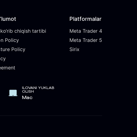
’lumot
Platformalar
ko‘rib chiqish tartibi
Meta Trader 4
n Policy
Meta Trader 5
cture Policy
Sirix
icy
eement
ILOVANI YUKLAB
OLISH
Mac