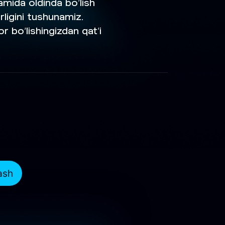
mida oldinda bo‘lish
rligini tushunamiz.
r bo‘lishingizdan qat’i
ash