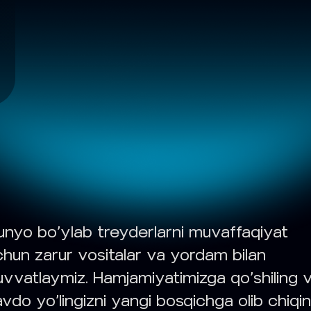
unyo bo‘ylab treyderlarni muvaffaqiyat
chun zarur vositalar va yordam bilan
uvvatlaymiz. Hamjamiyatimizga qo‘shiling 
vdo yo‘lingizni yangi bosqichga olib chiqin