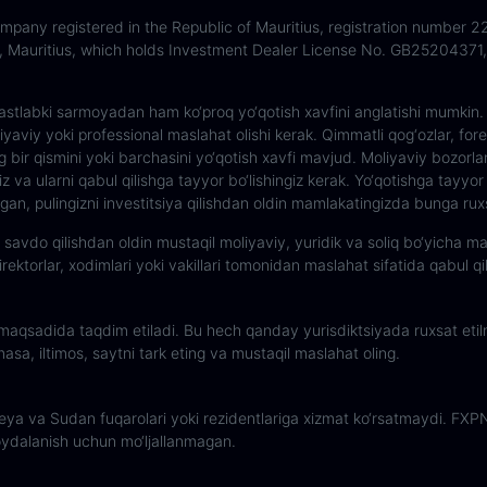
any registered in the Republic of Mauritius, registration number 22
 Mauritius, which holds Investment Dealer License No. GB25204371, 
n dastlabki sarmoyadan ham ko‘proq yo‘qotish xavfini anglatishi mumki
oliyaviy yoki professional maslahat olishi kerak. Qimmatli qog‘ozlar, for
r qismini yoki barchasini yo‘qotish xavfi mavjud. Moliyaviy bozorlar
z va ularni qabul qilishga tayyor bo‘lishingiz kerak. Yo‘qotishga tayyo
n, pulingizni investitsiya qilishdan oldin mamlakatingizda bunga ruxsa
vdo qilishdan oldin mustaqil moliyaviy, yuridik va soliq bo‘yicha masl
rektorlar, xodimlari yoki vakillari tomonidan maslahat sifatida qabul qi
 maqsadida taqdim etiladi. Bu hech qanday yurisdiktsiyada ruxsat etil
sa, iltimos, saytni tark eting va mustaqil maslahat oling.
 va Sudan fuqarolari yoki rezidentlariga xizmat ko‘rsatmaydi. FXPN 
foydalanish uchun mo‘ljallanmagan.