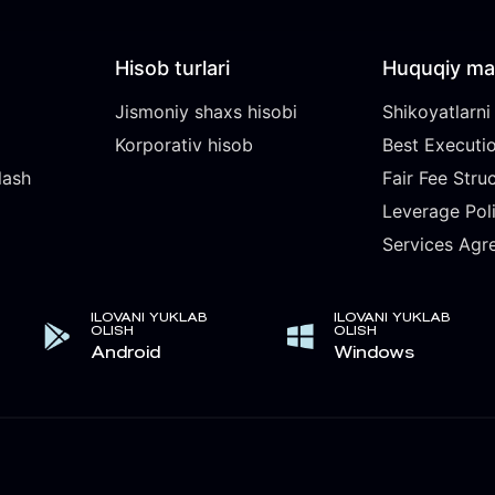
Hisob turlari
Huquqiy ma
Jismoniy shaxs hisobi
Shikoyatlarni 
Korporativ hisob
Best Executio
lash
Fair Fee Stru
Leverage Pol
Services Agr
ILOVANI YUKLAB
ILOVANI YUKLAB
OLISH
OLISH
Android
Windows