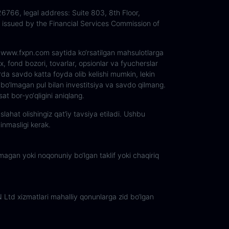
6766, legal address: Suite 803, 8th Floor,
issued by the Financial Services Commission of
n. www.fxpn.com saytida ko‘rsatilgan mahsulotlarga
ex, fond bozori, tovarlar, opsionlar va fyucherslar
da savdo katta foyda olib kelishi mumkin, lekin
r bo‘lmagan pul bilan investitsiya va savdo qilmang.
t bor-yo‘qligini aniqlang.
ahat olishingiz qat’iy tavsiya etiladi. Ushbu
linmasligi kerak.
magan yoki noqonuniy bo‘lgan taklif yoki chaqiriq
Ltd xizmatlari mahalliy qonunlarga zid bo‘lgan