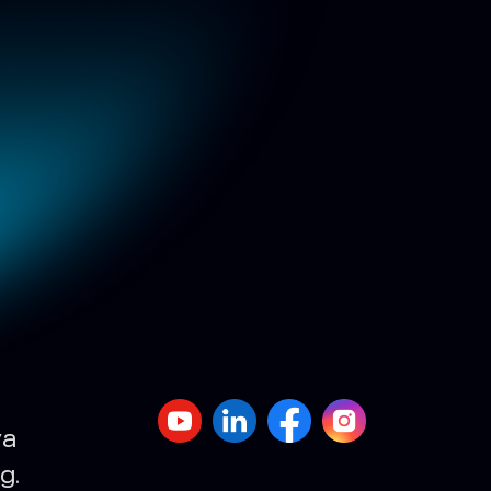
va
g.