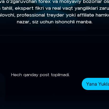
a o‘zgaruvchan forex va moliyaviy bozorlar ola
tahlil, ekspert fikri va real vaqt yangiliklari zaru
ovchi, professional treyder yoki affiliate hamko
nazar, siz uchun ishonchli manba.
Hech qanday post topilmadi.
Yana Yukl