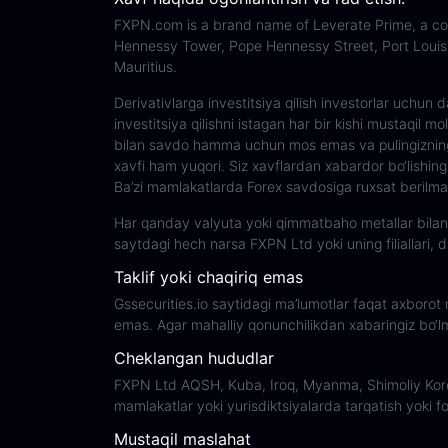
FXPN.com is a brand name of Leverate Prime, a comp
Hennessy Tower, Pope Hennessy Street, Port Louis,
Mauritius.
Derivativlarga investitsiya qilish investorlar uchu
investitsiya qilishni istagan har bir kishi mustaqil m
bilan savdo hamma uchun mos emas va pulingizning bi
xavfi ham yuqori. Siz xavflardan xabardor bo‘lishingi
Ba’zi mamlakatlarda Forex savdosiga ruxsat berilmaga
Har qanday valyuta yoki qimmatbaho metallar bilan sa
saytdagi hech narsa FXPN Ltd yoki uning filiallari, di
Taklif yoki chaqiriq emas
Gssecurities.io saytidagi ma’lumotlar faqat axborot
emas. Agar mahalliy qonunchilikdan xabaringiz bo‘lma
Cheklangan hududlar
FXPN Ltd AQSH, Kuba, Iroq, Myanma, Shimoliy Koreya
mamlakatlar yoki yurisdiktsiyalarda tarqatish yoki 
Mustaqil maslahat