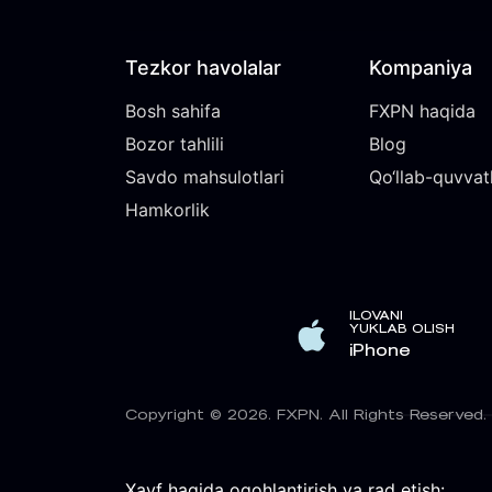
Tezkor havolalar
Kompaniya
Bosh sahifa
FXPN haqida
Bozor tahlili
Blog
Savdo mahsulotlari
Qo‘llab-quvvat
Hamkorlik
ILOVANI
YUKLAB OLISH
iPhone
Copyright © 2026. FXPN. All Rights Reserved.
Xavf haqida ogohlantirish va rad etish: