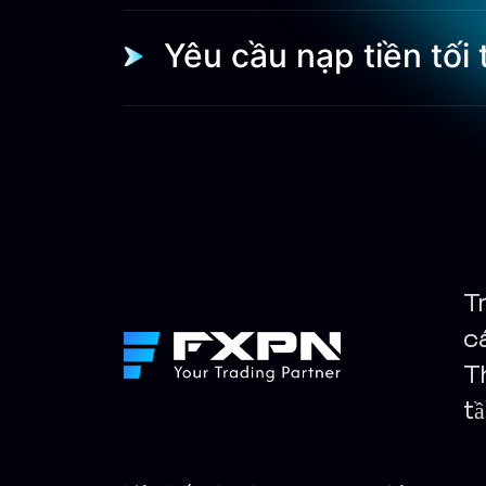
Yêu cầu nạp tiền tối t
T
c
T
t