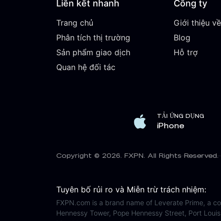
Liên kết nhanh
Công ty
Trang chủ
Giới thiệu v
Phân tích thị trường
Blog
Sản phẩm giao dịch
Hỗ trợ
Quan hệ đối tác
TẢI ỨNG DỤNG
iPhone
Copyright © 2026. FXPN. All Rights Reserved.
Tuyên bố rủi ro và Miễn trừ trách nhiệm:
FXPN.com is a brand name of Leverate Prime, a comp
Hennessy Tower, Pope Hennessy Street, Port Louis,