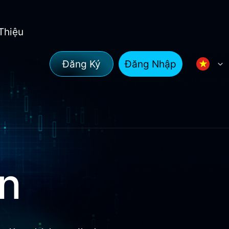
 Thiệu
Đăng Ký
Đăng Nhập
ản