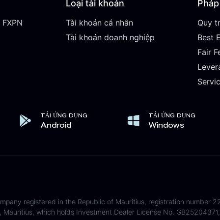
Loại tài khoản
Pháp 
ề FXPN
Tài khoản cá nhân
Quy tr
Tài khoản doanh nghiệp
Best 
Fair F
Lever
Servi
TẢI ỨNG DỤNG
TẢI ỨNG DỤNG
Android
Windows
any registered in the Republic of Mauritius, registration number 22
 Mauritius, which holds Investment Dealer License No. GB25204371, 