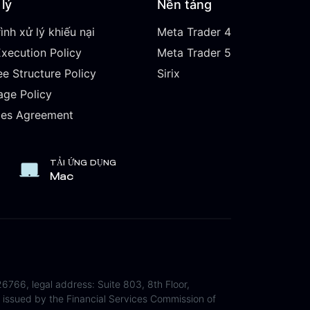
lý
Nền tảng
ình xử lý khiếu nại
Meta Trader 4
Execution Policy
Meta Trader 5
ee Structure Policy
Sirix
age Policy
ces Agreement
TẢI ỨNG DỤNG
Mac
6766, legal address: Suite 803, 8th Floor,
issued by the Financial Services Commission of