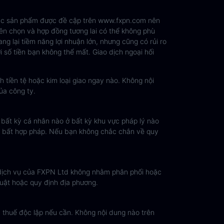
 các sản phẩm được đề cập trên www.fxpn.com nên
uyền chọn và hợp đồng tương lai có thể không phù
ng lại tiềm năng lợi nhuận lớn, nhưng cũng có rủi ro
 số tiền bạn không thể mất. Giao dịch ngoại hối
h tiền tệ hoặc kim loại giao ngay nào. Không nội
ủa công ty.
i bất kỳ cá nhân nào ở bất kỳ khu vực pháp lý nào
là bất hợp pháp. Nếu bạn không chắc chắn về quy
 dịch vụ của FXPN Ltd không nhằm phân phối hoặc
luật hoặc quy định địa phương.
và thuế độc lập nếu cần. Không nội dung nào trên