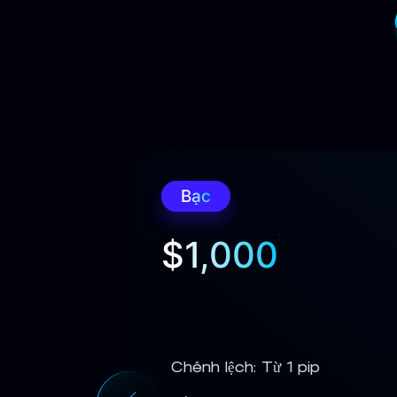
Bạc
$1,000
ip
Chênh lệch: Từ 1 pip