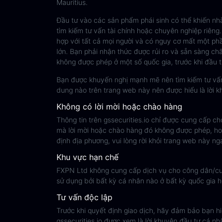
Mauritius.
Đầu tư vào các sản phẩm phái sinh có thể khiến n
tìm kiếm tư vấn tài chính hoặc chuyên nghiệp riêng
hợp với tất cả mọi người và có nguy cơ mất một phần
lớn. Bạn phải nhận thức được rủi ro và sẵn sàng ch
không được phép ở một số quốc gia, trước khi đầu 
Bạn được khuyến nghị mạnh mẽ nên tìm kiếm tư vấn tà
dung nào trên trang web này nên được hiểu là lời 
Không có lời mời hoặc chào hàng
Thông tin trên gssecurities.io chỉ được cung cấp ch
mà lời mời hoặc chào hàng đó không được phép, hoặ
định địa phương, vui lòng rời khỏi trang web này ng
Khu vực hạn chế
FXPN Ltd không cung cấp dịch vụ cho công dân/cư
sử dụng bởi bất kỳ cá nhân nào ở bất kỳ quốc gia h
Tư vấn độc lập
Trước khi quyết định giao dịch, hãy đảm bảo bạn hiể
gssecurities.io được xem là lời khuyên đầu tư cá nh