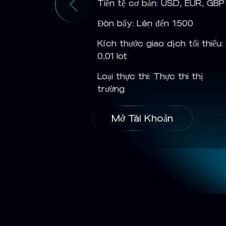
, EUR, GBP
Tiền tệ cơ bản: USD, EUR, GBP
500
Đòn bẩy: Lên đến 1:500
 tối thiểu:
Kích thước giao dịch tối thiểu:
0,01 lot
hi thị
Loại thực thi: Thực thi thị
trường
Mở Tài Khoản