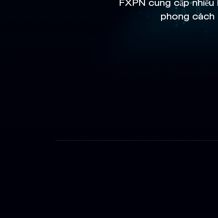
FXPN cung cấp nhiều l
phong cách g