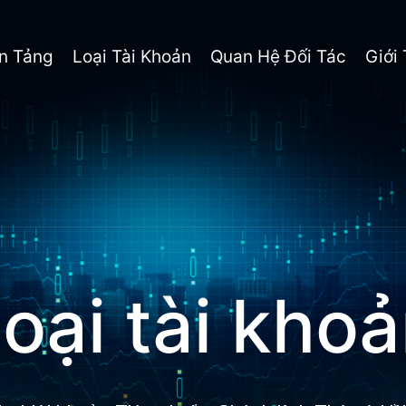
n Tảng
Loại Tài Khoản
Quan Hệ Đối Tác
Giới
oại tài kho