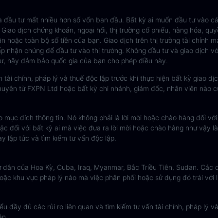
hà đầu tư mất nhiều hơn số vốn ban đầu. Bất kỳ ai muốn đầu tư vào
. Giao dịch chứng khoán, ngoại hối, thị trường cổ phiếu, hàng hóa, q
 hoặc toàn bộ số tiền của bạn. Giao dịch trên thị trường tài chính ma
ấp nhận chúng để đầu tư vào thị trường. Không đầu tư và giao dịch với
tư, hãy đảm bảo quốc gia của bạn cho phép điều này.
i chính, pháp lý và thuế độc lập trước khi thực hiện bất kỳ giao dịc
khuyên từ FXPN Ltd hoặc bất kỳ chi nhánh, giám đốc, nhân viên nào c
o mục đích thông tin. Nó không phải là lời mời hoặc chào hàng đối vớ
c đối với bất kỳ ai mà việc đưa ra lời mời hoặc chào hàng như vậy 
ay lập tức và tìm kiếm tư vấn độc lập.
 dân của Hoa Kỳ, Cuba, Iraq, Myanmar, Bắc Triều Tiên, Sudan. Các
oặc khu vực pháp lý nào mà việc phân phối hoặc sử dụng đó trái với 
u đầy đủ các rủi ro liên quan và tìm kiếm tư vấn tài chính, pháp lý 
ân.