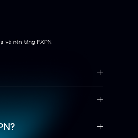
 cụ và nền tảng FXPN.
XPN?