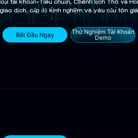
oại tài khoản—Tiêu chuẩn, Chênh lệch Thô và Hồ
iao dịch, cấp độ kinh nghiệm và yêu cầu tôn gi
Thử Nghiệm Tài Khoản
Bắt Đầu Ngay
Demo