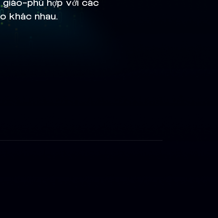
i giáo—phù hợp với các
áo khác nhau.