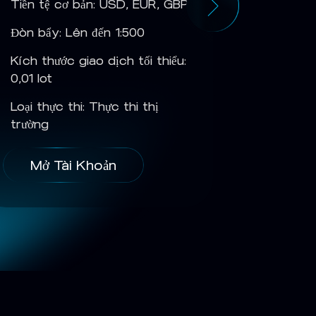
Tiền tệ cơ bản: USD, EUR, GBP
Tiền tệ 
Đòn bẩy: Lên đến 1:500
Đòn bẩy:
Kích thước giao dịch tối thiểu:
Kích thướ
0,01 lot
0,01 lot
Loại thực thi: Thực thi thị
Loại thực
trường
trường
Mở Tài Khoản
Mở T