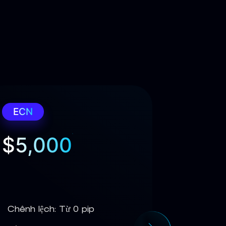
ECN
Tiêu c
$5,000
$10
Chênh lệch: Từ 0 pip
Chênh lệ