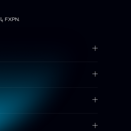
پاسخ‌های سریع به سؤالات رایج درباره معاملات، حساب‌ها، ابزارها و پلتفرم FXPN.