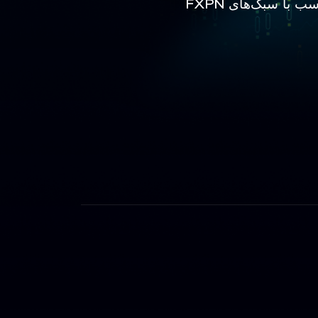
FXPN انواع مختلفی از حساب‌ها را ارائه می‌دهد—استاندارد، اسپرد خام و اسلامی—که متناسب با سبک‌های