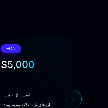
ستاندارد
ECN
$5,000
$10
 پیپ
اسپرد: از ۰ پیپ
 یورو، پوند
ارزهای پایه: دلار، یورو، پوند