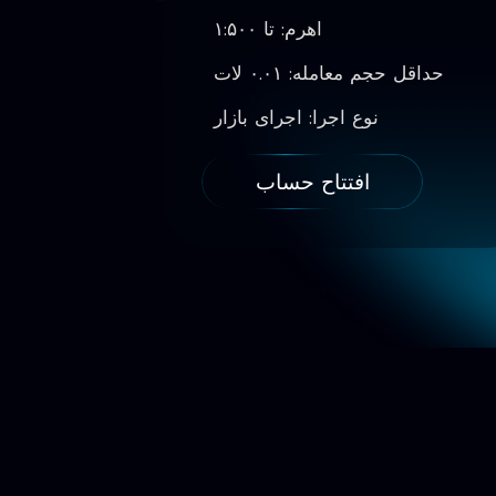
اهرم: تا ۱:۵۰۰
حداقل حجم معامله: ۰.۰۱ لات
حداقل حج
نوع اجرا: اجرای بازار
افتتاح حساب