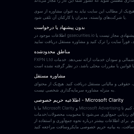
ک از مطالب این سایت نباید به عنوان مشاوره از سوی FXPN Ltd
یا شرکت‌های وابسته، مدیران یا کارکنان آن تلقی شود.
بدون پیشنهاد یا درخواست
اطلاعات موجود در gssecurities.io صرفاً جهت اطلاع‌رسانی ارائه شده است. این اطلاعات به منزله پیشنهاد یا درخواست برای هیچ شخصی در هیچ حوزه قضایی که چنین پیشنهادی مجاز نیست یا
مناطق محدودشده
FXPN Ltd به شهروندان/ساکنان ایالات متحده، کوبا، عراق، میانمار، کره شمالی و سودان خدمات ارائه نمی‌دهد. خدمات FXPN Ltd برای توزیع یا استفاده توسط هیچ شخصی در هیچ کشور یا حوزه
مشاوره مستقل
لیاتی مستقل دریافت کنید. هیچ‌یک از محتوای gssecurities.io
به منزله مشاوره سرمایه‌گذاری شخصی نیست.
اطلاعیه حریم خصوصی - Microsoft Clarity
ما با Microsoft Clarity و Microsoft Advertising همکاری می‌کنیم تا نحوه استفاده و تعامل شما با وب‌سایت را از طریق معیارهای رفتاری، نقشه‌های حرارتی و بازپخش جلسات ثبت کنیم تا
‌های ردیابی جمع‌آوری می‌شود تا محبوبیت محصولات/خدمات
. برای اطلاعات بیشتر درباره نحوه جمع‌آوری و استفاده از