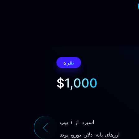
نقره
$1,000
اسپرد: از ۱ پیپ
ارزهای پایه: دلار، یورو، پوند
ارزها